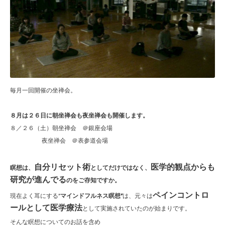
毎月一回開催の坐禅会。
８月は２６日に朝坐禅会も夜坐禅会も開催しま
す。
８／２６（土）朝坐禅会 ＠銀座会場
夜坐禅会 ＠表参道会場
自分リセット術
医学的観点からも
瞑想は、
としてだけではなく、
研究が進んでる
のをご存知ですか。
ペインコントロ
現在よく耳にする”
マインドフルネス瞑想”
は、元々は
ールとして医学療法
として実施されていたのが始まりです。
そんな瞑想についてのお話を含め