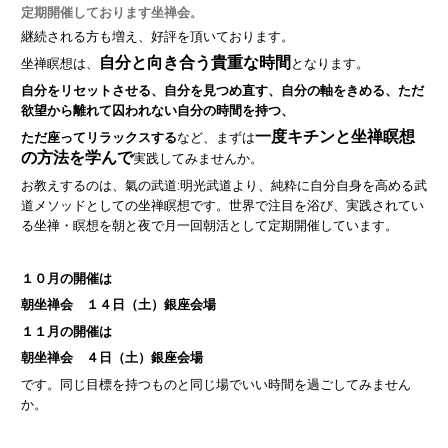
定期開催しております坐禅会
。
継続される方も増え、好評を頂いております。
自分と向き合う貴重な時間
坐禅瞑想は、
となります。
自分をリセットさせる、自分を見つめ直す、自分の軸をきめる、ただ
欲望から離れて囚われない自分の時間を持つ、
一度キチンと坐禅瞑想
ただ座ってリラックスする
など、まずは
の方法を学んで
実践してみませんか。
お教えするのは、氣の武道:明光武道より、純粋に自分自身を高める武
道メソッドとしての坐禅瞑想です。世界で注目を浴び、実践されてい
る坐禅・瞑想を朝と夜で月一回朝活として定期開催しています。
１０月の開催は
朝坐禅会 １４日（土）銀座会場
１１月の開催は
朝坐禅会 ４日（土）銀座会場
です。同じ目標を持つものと同じ場でいい時間を過ごしてみません
か。